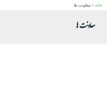
رش
خانه
معاونت ها
ه
حتوا
معاونت ها