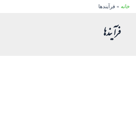
رش
خانه
فرآیندها
ه
حتوا
فرآیندها